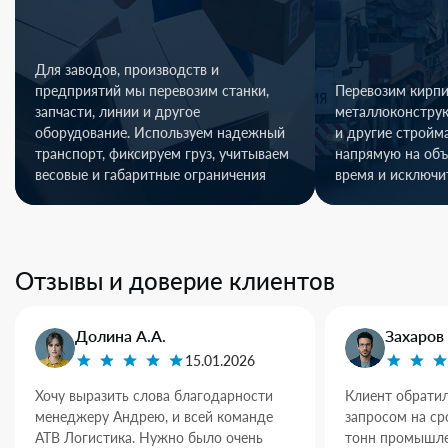
Для заводов, производств и
предприятий мы перевозим станки,
Перевозим кирпи
запчасти, линии и другое
металлоконстру
оборудование. Используем надежный
и другие стройм
транспорт, фиксируем груз, учитываем
напрямую на объ
весовые и габаритные ограничения
время и исключи
Отзывы и доверие клиентов
Долина А.А.
Захаров 
15.01.2026
Хочу выразить слова благодарности
Клиент обратил
менеджеру Андрею, и всей команде
запросом на ср
АТВ Логистика. Нужно было очень
тонн промышле