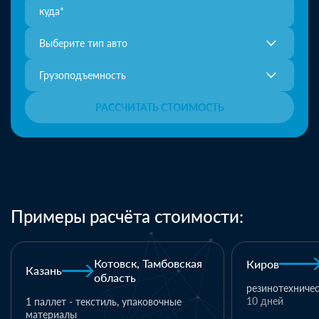
Выберите тип авто
Грузоподъемность
РАССЧИТАТЬ СТОИМОСТЬ
Примеры расчёта стоимости:
мбовская
Киров
Хабаровск
К
резинотехнические изделия
19
10 дней
700 000 ₽
1 
очные