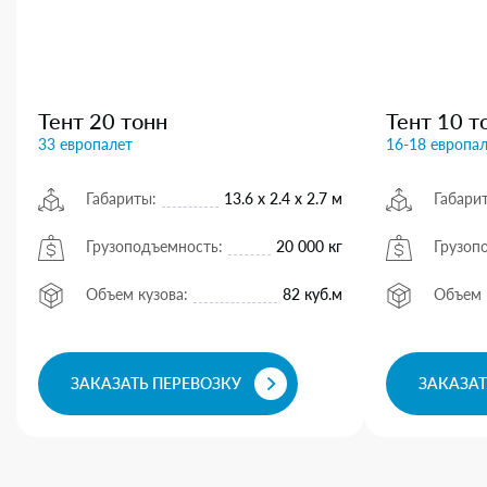
Тент 20 тонн
Тент 10 т
33 европалет
16-18 европа
Габариты:
13.6 х 2.4 х 2.7 м
Габари
Грузоподъемность:
20 000 кг
Грузоп
Объем кузова:
82 куб.м
Объем 
ЗАКАЗАТЬ ПЕРЕВОЗКУ
ЗАКАЗАТ