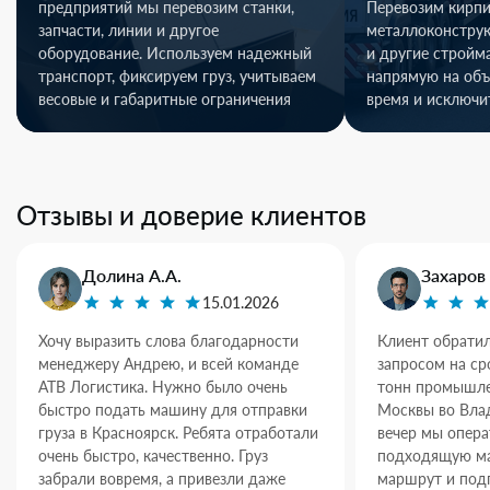
предприятий мы перевозим станки,
Перевозим кирпи
запчасти, линии и другое
металлоконстру
оборудование. Используем надежный
и другие стройм
транспорт, фиксируем груз, учитываем
напрямую на объ
весовые и габаритные ограничения
время и исключи
Отзывы и доверие клиентов
Долина А.А.
Захаров 
15.01.2026
Хочу выразить слова благодарности
Клиент обратил
менеджеру Андрею, и всей команде
запросом на ср
АТВ Логистика. Нужно было очень
тонн промышле
быстро подать машину для отправки
Москвы во Влад
груза в Красноярск. Ребята отработали
вечер мы опер
очень быстро, качественно. Груз
подходящую ма
забрали вовремя, а привезли даже
маршрут и под