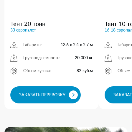
Тент 20 тонн
Тент 10 т
33 европалет
16-18 европа
Габариты:
13.6 х 2.4 х 2.7 м
Габари
Грузоподъемность:
20 000 кг
Грузоп
Объем кузова:
82 куб.м
Объем 
ЗАКАЗАТЬ ПЕРЕВОЗКУ
ЗАКАЗАТ