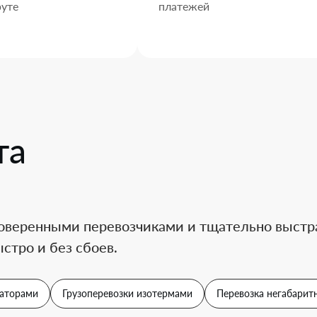
уте
платежей
та
оверенными перевозчиками и тщательно выстра
стро и без сбоев.
аторами
Грузоперевозки изотермами
Перевозка негабаритн