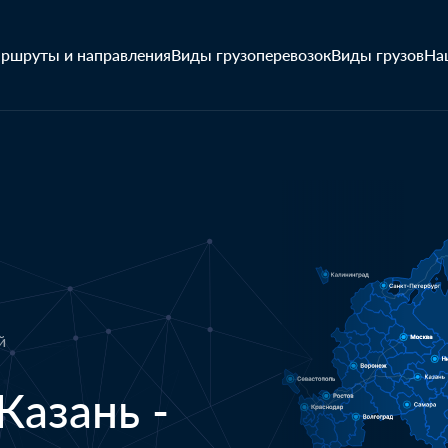
ршруты и направления
Виды грузоперевозок
Виды грузов
На
й
Казань -