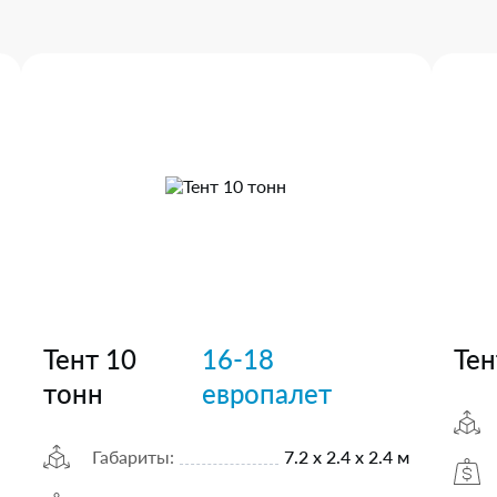
Тент 10
16-18
Тен
тонн
европалет
Габариты:
7.2 х 2.4 х 2.4 м