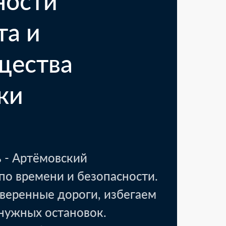
ности
та и
щества
ки
вск, Тамбовская область
18 000 ₽
аковочные материалы
 - Артёмовский
1 день
по времени и безопасности.
веренные дороги, избегаем
енужных остановок.