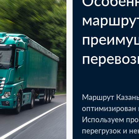
Особен
маршру
преиму
перевоз
Казань
Кото
1 паллет - текстиль, уп
Маршрут Казань
оптимизирован 
Используем про
LTL доставка.
перегрузок и н