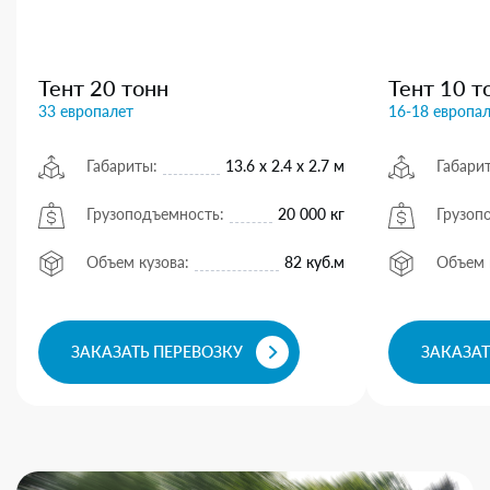
Тент 20 тонн
Тент 10 т
33 европалет
16-18 европа
Габариты:
13.6 х 2.4 х 2.7 м
Габари
Грузоподъемность:
20 000 кг
Грузоп
Объем кузова:
82 куб.м
Объем 
ЗАКАЗАТЬ ПЕРЕВОЗКУ
ЗАКАЗАТ