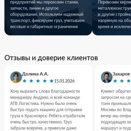
предприятий мы перевозим станки,
Перевозим кирпи
запчасти, линии и другое
металлоконстру
оборудование. Используем надежный
и другие стройм
транспорт, фиксируем груз, учитываем
напрямую на объ
весовые и габаритные ограничения
время и исключи
Отзывы и доверие клиентов
Долина А.А.
Захаров 
15.01.2026
Хочу выразить слова благодарности
Клиент обратил
менеджеру Андрею, и всей команде
запросом на ср
АТВ Логистика. Нужно было очень
тонн промышле
быстро подать машину для отправки
Москвы во Влад
груза в Красноярск. Ребята отработали
вечер мы опер
очень быстро, качественно. Груз
подходящую ма
забрали вовремя, а привезли даже
маршрут и под