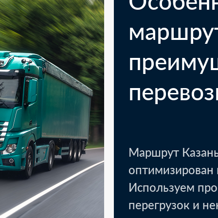
Особен
маршру
преиму
перевоз
Маршрут Казань
оптимизирован 
Используем про
перегрузок и н