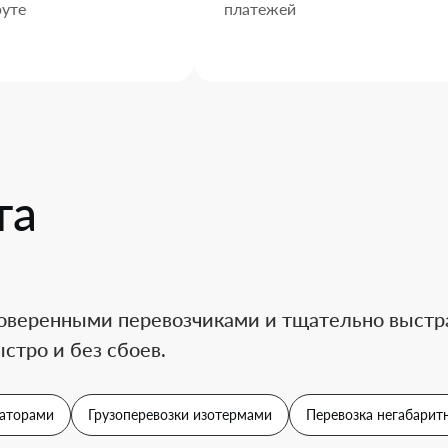
уте
платежей
та
оверенными перевозчиками и тщательно выстра
стро и без сбоев.
аторами
Грузоперевозки изотермами
Перевозка негабаритн