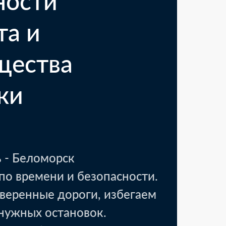
ности
та и
щества
ки
 - Беломорск
по времени и безопасности.
веренные дороги, избегаем
енужных остановок.