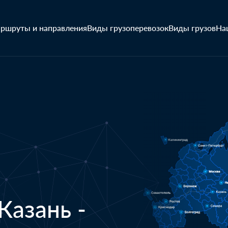
ршруты и направления
Виды грузоперевозок
Виды грузов
На
Казань -