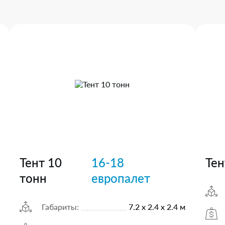
Тент 10
16-18
Тен
тонн
европалет
Габариты:
7.2 х 2.4 х 2.4 м