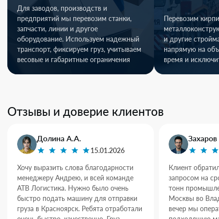
Для заводов, производств и
предприятий мы перевозим станки,
Перевозим кирпи
запчасти, линии и другое
металлоконстру
оборудование. Используем надежный
и другие стройм
транспорт, фиксируем груз, учитываем
напрямую на объ
весовые и габаритные ограничения
время и исключи
Отзывы и доверие клиентов
Долина А.А.
Захаров 
15.01.2026
Хочу выразить слова благодарности
Клиент обратил
менеджеру Андрею, и всей команде
запросом на ср
АТВ Логистика. Нужно было очень
тонн промышле
быстро подать машину для отправки
Москвы во Влад
груза в Красноярск. Ребята отработали
вечер мы опер
очень быстро, качественно. Груз
подходящую ма