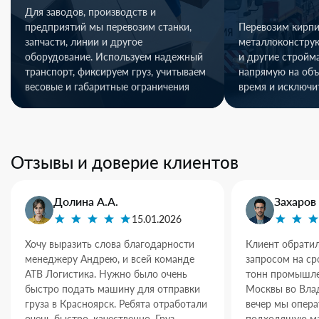
Для заводов, производств и
предприятий мы перевозим станки,
Перевозим кирпи
запчасти, линии и другое
металлоконстру
оборудование. Используем надежный
и другие стройм
транспорт, фиксируем груз, учитываем
напрямую на объ
весовые и габаритные ограничения
время и исключи
Отзывы и доверие клиентов
Долина А.А.
Захаров 
15.01.2026
Хочу выразить слова благодарности
Клиент обратил
менеджеру Андрею, и всей команде
запросом на ср
АТВ Логистика. Нужно было очень
тонн промышле
быстро подать машину для отправки
Москвы во Влад
груза в Красноярск. Ребята отработали
вечер мы опер
очень быстро, качественно. Груз
подходящую ма