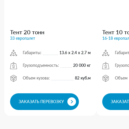
Тент 20 тонн
Тент 10 т
33 европалет
16-18 европа
Габариты:
13.6 х 2.4 х 2.7 м
Габари
Грузоподъемность:
20 000 кг
Грузоп
Объем кузова:
82 куб.м
Объем 
ЗАКАЗАТЬ ПЕРЕВОЗКУ
ЗАКАЗАТ