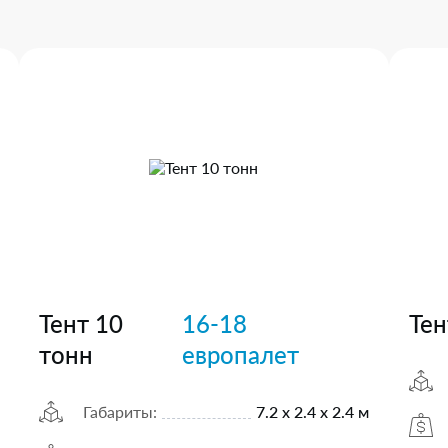
Тент 10
16-18
Тен
тонн
европалет
Габариты:
7.2 х 2.4 х 2.4 м