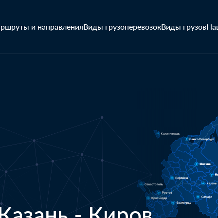
ршруты и направления
Виды грузоперевозок
Виды грузов
На
Казань - Киров