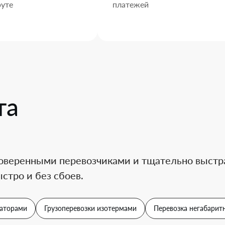
уте
платежей
та
оверенными перевозчиками и тщательно выстра
стро и без сбоев.
аторами
Грузоперевозки изотермами
Перевозка негабаритн