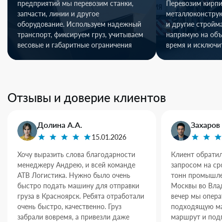
предприятий мы перевозим станки,
Перевозим кирпи
запчасти, линии и другое
металлоконстру
оборудование. Используем надежный
и другие стройм
транспорт, фиксируем груз, учитываем
напрямую на объ
весовые и габаритные ограничения
время и исключи
Отзывы и доверие клиентов
Долина А.А.
Захаров 
15.01.2026
Хочу выразить слова благодарности
Клиент обратил
менеджеру Андрею, и всей команде
запросом на ср
АТВ Логистика. Нужно было очень
тонн промышле
быстро подать машину для отправки
Москвы во Влад
груза в Красноярск. Ребята отработали
вечер мы опер
очень быстро, качественно. Груз
подходящую ма
забрали вовремя, а привезли даже
маршрут и под