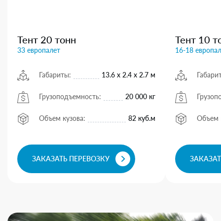
Тент 20 тонн
Тент 10 т
33 европалет
16-18 европа
Габариты:
13.6 х 2.4 х 2.7 м
Габари
Грузоподъемность:
20 000 кг
Грузоп
Объем кузова:
82 куб.м
Объем 
ЗАКАЗАТЬ ПЕРЕВОЗКУ
ЗАКАЗАТ