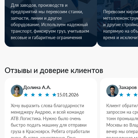
Для заводов, производств и
предприятий мы перевозим станки,
Перевозим кирпи
запчасти, линии и другое
металлоконстру
оборудование. Используем надежный
и другие стройм
транспорт, фиксируем груз, учитываем
напрямую на объ
весовые и габаритные ограничения
время и исключи
Отзывы и доверие клиентов
Долина А.А.
Захаров 
15.01.2026
Хочу выразить слова благодарности
Клиент обратил
менеджеру Андрею, и всей команде
запросом на ср
АТВ Логистика. Нужно было очень
тонн промышле
быстро подать машину для отправки
Москвы во Влад
груза в Красноярск. Ребята отработали
вечер мы опер
очень быстро, качественно. Груз
подходящую ма