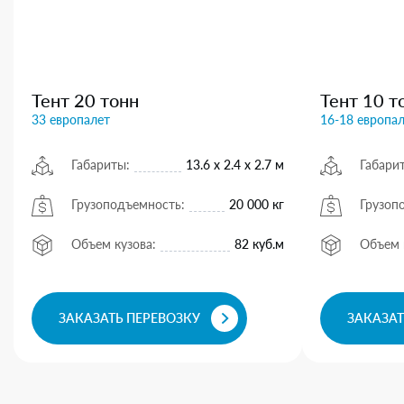
Тент 20 тонн
Тент 10 т
33 европалет
16-18 европа
Габариты:
13.6 х 2.4 х 2.7 м
Габари
Грузоподъемность:
20 000 кг
Грузоп
Объем кузова:
82 куб.м
Объем 
ЗАКАЗАТЬ ПЕРЕВОЗКУ
ЗАКАЗАТ