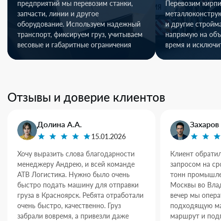
предприятий мы перевозим станки,
Перевозим кирпи
запчасти, линии и другое
металлоконстру
оборудование. Используем надежный
и другие стройм
транспорт, фиксируем груз, учитываем
напрямую на объ
весовые и габаритные ограничения
время и исключи
Отзывы и доверие клиентов
Долина А.А.
Захаров 
15.01.2026
Хочу выразить слова благодарности
Клиент обратил
менеджеру Андрею, и всей команде
запросом на ср
АТВ Логистика. Нужно было очень
тонн промышле
быстро подать машину для отправки
Москвы во Влад
груза в Красноярск. Ребята отработали
вечер мы опер
очень быстро, качественно. Груз
подходящую ма
забрали вовремя, а привезли даже
маршрут и под