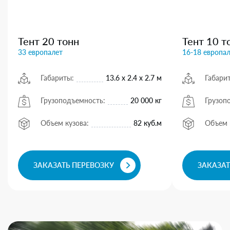
Тент 20 тонн
Тент 10 т
33 европалет
16-18 европа
Габариты:
13.6 х 2.4 х 2.7 м
Габари
Грузоподъемность:
20 000 кг
Грузоп
Объем кузова:
82 куб.м
Объем 
ЗАКАЗАТЬ ПЕРЕВОЗКУ
ЗАКАЗАТ