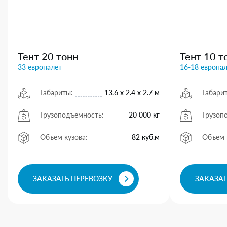
Тент 20 тонн
Тент 10 т
33 европалет
16-18 европа
Габариты:
13.6 х 2.4 х 2.7 м
Габари
Грузоподъемность:
20 000 кг
Грузоп
Объем кузова:
82 куб.м
Объем 
ЗАКАЗАТЬ ПЕРЕВОЗКУ
ЗАКАЗАТ