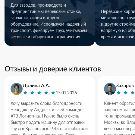
Для заводов, производств и
предприятий мы перевозим станки,
Перевозим кирпи
запчасти, линии и другое
металлоконстру
оборудование. Используем надежный
и другие стройм
транспорт, фиксируем груз, учитываем
напрямую на объ
весовые и габаритные ограничения
время и исключи
Отзывы и доверие клиентов
Долина А.А.
Захаров 
15.01.2026
Хочу выразить слова благодарности
Клиент обратил
менеджеру Андрею, и всей команде
запросом на ср
АТВ Логистика. Нужно было очень
тонн промышле
быстро подать машину для отправки
Москвы во Влад
груза в Красноярск. Ребята отработали
вечер мы опер
очень быстро, качественно. Груз
подходящую ма