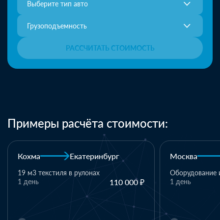
Выберите тип авто
Грузоподъемность
РАССЧИТАТЬ СТОИМОСТЬ
Примеры расчёта стоимости:
Москва
Казань
Казань
Оборудование и комплектующие
₽
1 день
110 000 ₽
1 паллет - т
материалы
1 день