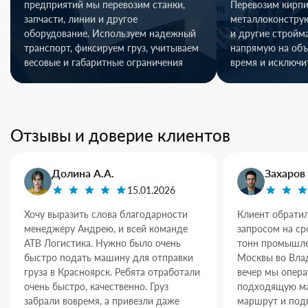
предприятий мы перевозим станки,
Перевозим кирпи
запчасти, линии и другое
металлоконстру
оборудование. Используем надежный
и другие стройм
транспорт, фиксируем груз, учитываем
напрямую на объ
весовые и габаритные ограничения
время и исключи
Отзывы и доверие клиентов
Долина А.А.
Захаров 
15.01.2026
Хочу выразить слова благодарности
Клиент обратил
менеджеру Андрею, и всей команде
запросом на ср
АТВ Логистика. Нужно было очень
тонн промышле
быстро подать машину для отправки
Москвы во Влад
груза в Красноярск. Ребята отработали
вечер мы опер
очень быстро, качественно. Груз
подходящую ма
забрали вовремя, а привезли даже
маршрут и под