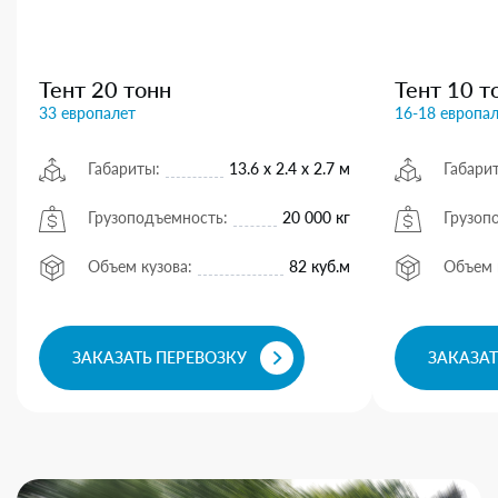
Тент 20 тонн
Тент 10 т
33 европалет
16-18 европа
Габариты:
13.6 х 2.4 х 2.7 м
Габари
Грузоподъемность:
20 000 кг
Грузоп
Объем кузова:
82 куб.м
Объем 
ЗАКАЗАТЬ ПЕРЕВОЗКУ
ЗАКАЗАТ