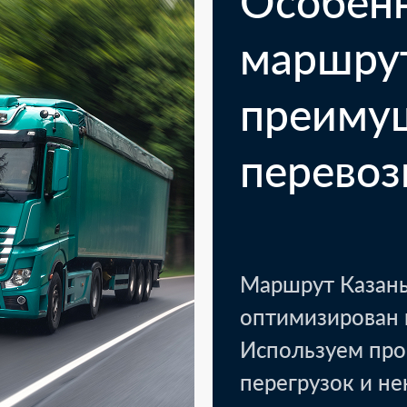
Особен
маршру
преиму
перевоз
Маршрут Казань
оптимизирован 
Используем про
Казань
Кото
перегрузок и н