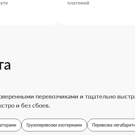
уте
платежей
та
оверенными перевозчиками и тщательно выстра
стро и без сбоев.
аторами
Грузоперевозки изотермами
Перевозка негабаритн