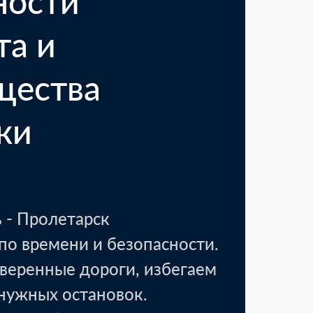
ности
та и
щества
ки
 - Пролетарск
по времени и безопасности.
веренные дороги, избегаем
вск, Тамбовская область
енужных остановок.
18 000 ₽