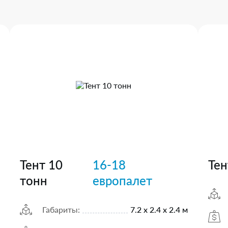
Тент 10
16-18
Тен
тонн
европалет
Габариты:
7.2 х 2.4 х 2.4 м