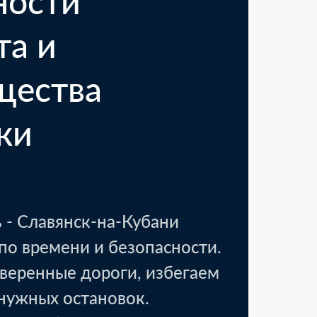
ности
та и
щества
ки
вск, Тамбовская область
18 000 ₽
аковочные материалы
1 день
 - Славянск-на-Кубани
по времени и безопасности.
веренные дороги, избегаем
енужных остановок.