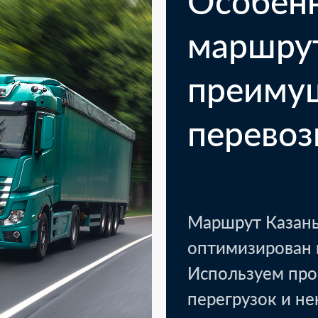
Особен
маршру
преиму
перевоз
Казань
Кото
1 паллет - текстиль, уп
Маршрут Казань
оптимизирован 
Используем про
LTL доставка.
перегрузок и н