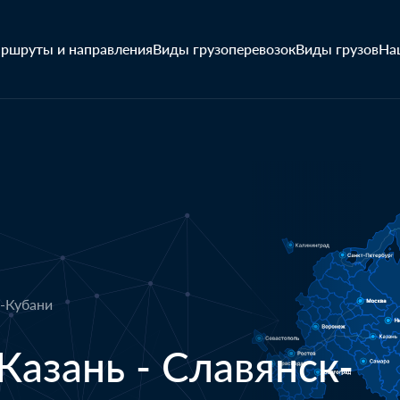
ршруты и направления
Виды грузоперевозок
Виды грузов
На
а-Кубани
Казань - Славянск-