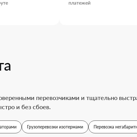
уте
платежей
та
оверенными перевозчиками и тщательно выстра
стро и без сбоев.
аторами
Грузоперевозки изотермами
Перевозка негабаритн