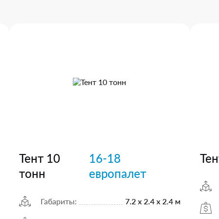
Тент 10
16-18
Тен
тонн
европалет
Габариты:
7.2 х 2.4 х 2.4 м