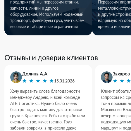
предприятий мы перевозим станки,
Перевозим кирпи
запчасти, линии и другое
металлоконстру
оборудование. Используем надежный
и другие стройм
транспорт, фиксируем груз, учитываем
напрямую на объ
весовые и габаритные ограничения
время и исключи
Отзывы и доверие клиентов
Долина А.А.
Захаров 
15.01.2026
Хочу выразить слова благодарности
Клиент обратил
менеджеру Андрею, и всей команде
запросом на ср
АТВ Логистика. Нужно было очень
тонн промышле
быстро подать машину для отправки
Москвы во Влад
груза в Красноярск. Ребята отработали
вечер мы опер
очень быстро, качественно. Груз
подходящую ма
забрали вовремя, а привезли даже
маршрут и под