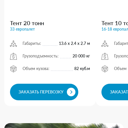
Тент 20 тонн
Тент 10 т
33 европалет
16-18 европа
Габариты:
13.6 х 2.4 х 2.7 м
Габари
Грузоподъемность:
20 000 кг
Грузоп
Объем кузова:
82 куб.м
Объем 
ЗАКАЗАТЬ ПЕРЕВОЗКУ
ЗАКАЗАТ