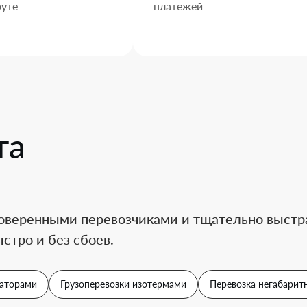
уте
платежей
та
оверенными перевозчиками и тщательно выстра
стро и без сбоев.
аторами
Грузоперевозки изотермами
Перевозка негабаритн