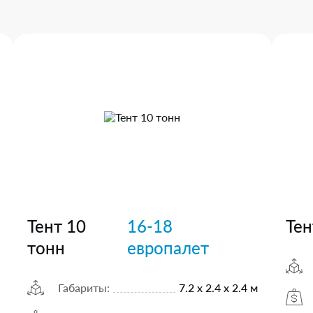
Тент 10
16-18
Тен
тонн
европалет
Габариты:
7.2 х 2.4 х 2.4 м