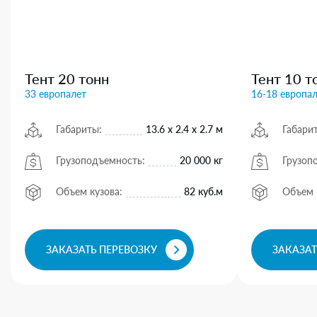
Тент 20 тонн
Тент 10 т
33 европалет
16-18 европа
Габариты:
13.6 х 2.4 х 2.7 м
Габари
Грузоподъемность:
20 000 кг
Грузоп
Объем кузова:
82 куб.м
Объем 
ЗАКАЗАТЬ ПЕРЕВОЗКУ
ЗАКАЗАТ