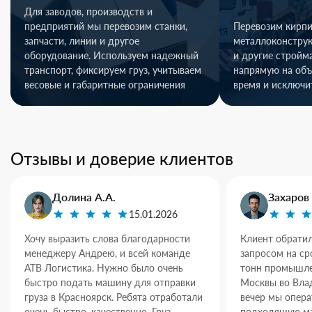
Для заводов, производств и
предприятий мы перевозим станки,
Перевозим кирпи
запчасти, линии и другое
металлоконстру
оборудование. Используем надежный
и другие стройм
транспорт, фиксируем груз, учитываем
напрямую на объ
весовые и габаритные ограничения
время и исключи
Отзывы и доверие клиентов
Долина А.А.
Захаров 
15.01.2026
Хочу выразить слова благодарности
Клиент обратил
менеджеру Андрею, и всей команде
запросом на ср
АТВ Логистика. Нужно было очень
тонн промышле
быстро подать машину для отправки
Москвы во Влад
груза в Красноярск. Ребята отработали
вечер мы опер
очень быстро, качественно. Груз
подходящую ма