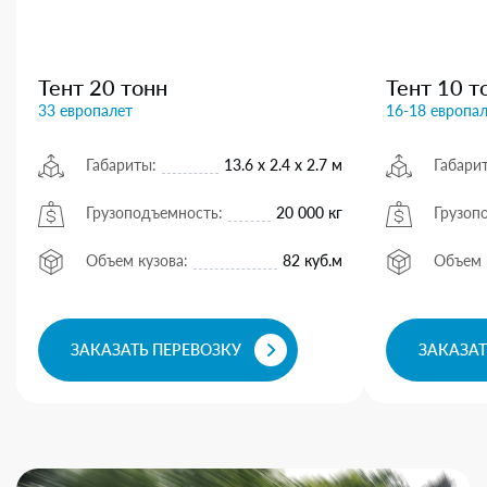
Тент 20 тонн
Тент 10 т
33 европалет
16-18 европа
Габариты:
13.6 х 2.4 х 2.7 м
Габари
Грузоподъемность:
20 000 кг
Грузоп
Объем кузова:
82 куб.м
Объем 
ЗАКАЗАТЬ ПЕРЕВОЗКУ
ЗАКАЗАТ