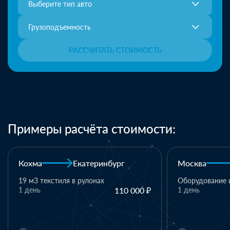
Выберите тип авто
Грузоподъемность
РАССЧИТАТЬ СТОИМОСТЬ
Примеры расчёта стоимости:
ург
Москва
Казань
Ка
Оборудование и комплектующие
110 000 ₽
1 день
110 000 ₽
1 
ма
1 