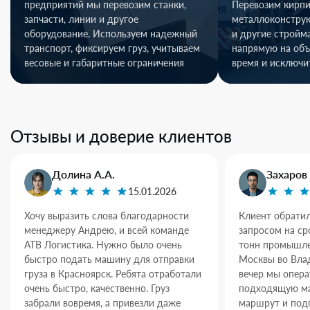
предприятий мы перевозим станки,
Перевозим кирпи
запчасти, линии и другое
металлоконстру
оборудование. Используем надежный
и другие стройм
транспорт, фиксируем груз, учитываем
напрямую на объ
весовые и габаритные ограничения
время и исключи
Отзывы и доверие клиентов
Долина А.А.
Захаров 
15.01.2026
Хочу выразить слова благодарности
Клиент обратил
менеджеру Андрею, и всей команде
запросом на ср
АТВ Логистика. Нужно было очень
тонн промышле
быстро подать машину для отправки
Москвы во Влад
груза в Красноярск. Ребята отработали
вечер мы опер
очень быстро, качественно. Груз
подходящую ма
забрали вовремя, а привезли даже
маршрут и под