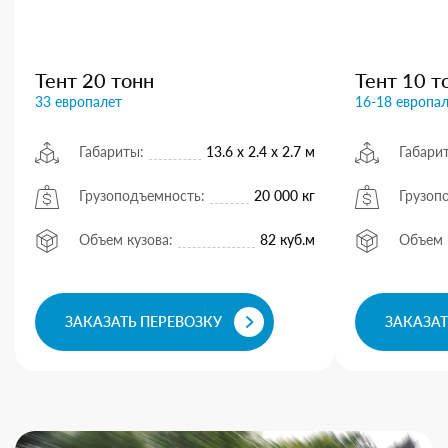
Тент 20 тонн
Тент 10 т
33 европалет
16-18 европа
Габариты:
13.6 х 2.4 х 2.7 м
Габари
Грузоподъемность:
20 000 кг
Грузоп
Объем кузова:
82 куб.м
Объем 
ЗАКАЗАТЬ ПЕРЕВОЗКУ
ЗАКАЗАТ