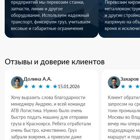
предприятий мы перевозим станки,
Перевозим кирпи
запчасти, линии и другое
металлоконстру
оборудование. Используем надежный
и другие стройм
транспорт, фиксируем груз, учитываем
напрямую на объ
весовые и габаритные ограничения
время и исключи
Отзывы и доверие клиентов
Долина А.А.
Захаров 
15.01.2026
Хочу выразить слова благодарности
Клиент обратил
менеджеру Андрею, и всей команде
запросом на ср
АТВ Логистика. Нужно было очень
тонн промышле
быстро подать машину для отправки
Москвы во Влад
груза в Красноярск. Ребята отработали
вечер мы опер
очень быстро, качественно. Груз
подходящую ма
забрали вовремя, а привезли даже
маршрут и под