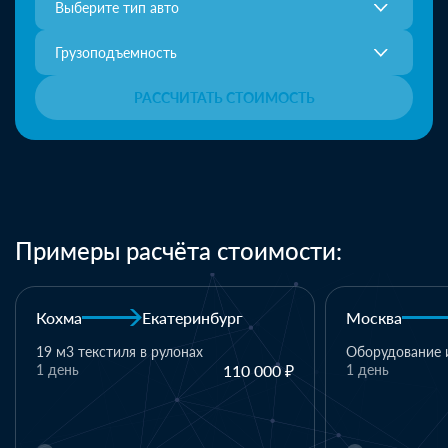
Выберите тип авто
Грузоподъемность
РАССЧИТАТЬ СТОИМОСТЬ
Примеры расчёта стоимости:
инбург
Москва
Казань
ах
Оборудование и комплектующие
110 000 ₽
1 день
110 000 ₽