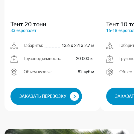
Тент 20 тонн
Тент 10 т
33 европалет
16-18 европа
Габариты:
13.6 х 2.4 х 2.7 м
Габари
Грузоподъемность:
20 000 кг
Грузоп
Объем кузова:
82 куб.м
Объем 
ЗАКАЗАТЬ ПЕРЕВОЗКУ
ЗАКАЗАТ