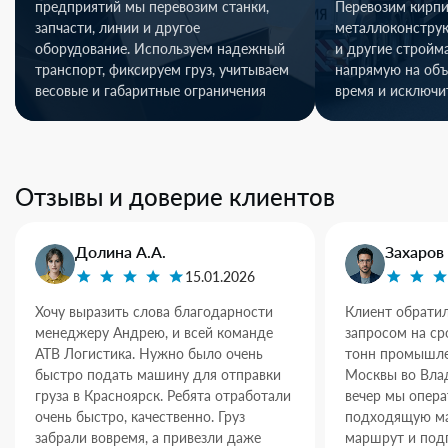
предприятий мы перевозим станки,
Перевозим кирпи
запчасти, линии и другое
металлоконстру
оборудование. Используем надежный
и другие стройм
транспорт, фиксируем груз, учитываем
напрямую на объ
весовые и габаритные ограничения
время и исключи
Отзывы и доверие клиентов
Долина А.А.
Захаров 
15.01.2026
Хочу выразить слова благодарности
Клиент обратил
менеджеру Андрею, и всей команде
запросом на ср
АТВ Логистика. Нужно было очень
тонн промышле
быстро подать машину для отправки
Москвы во Влад
груза в Красноярск. Ребята отработали
вечер мы опер
очень быстро, качественно. Груз
подходящую ма
забрали вовремя, а привезли даже
маршрут и под