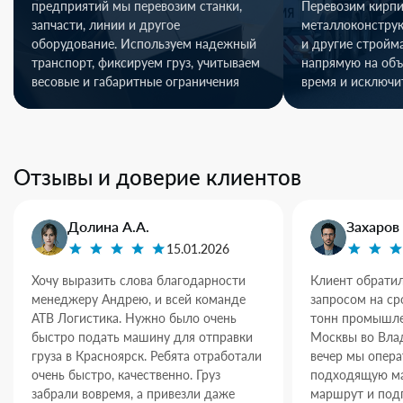
предприятий мы перевозим станки,
Перевозим кирпи
запчасти, линии и другое
металлоконстру
оборудование. Используем надежный
и другие стройм
транспорт, фиксируем груз, учитываем
напрямую на объ
весовые и габаритные ограничения
время и исключи
Отзывы и доверие клиентов
Долина А.А.
Захаров 
15.01.2026
Хочу выразить слова благодарности
Клиент обратил
менеджеру Андрею, и всей команде
запросом на ср
АТВ Логистика. Нужно было очень
тонн промышле
быстро подать машину для отправки
Москвы во Влад
груза в Красноярск. Ребята отработали
вечер мы опер
очень быстро, качественно. Груз
подходящую ма
забрали вовремя, а привезли даже
маршрут и под