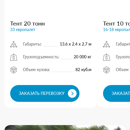
Тент 20 тонн
Тент 10 т
33 европалет
16-18 европа
Габариты:
13.6 х 2.4 х 2.7 м
Габари
Грузоподъемность:
20 000 кг
Грузоп
Объем кузова:
82 куб.м
Объем 
ЗАКАЗАТЬ ПЕРЕВОЗКУ
ЗАКАЗАТ