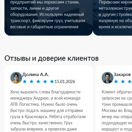
предприятий мы перевозим станки,
Перевозим кирпи
запчасти, линии и другое
металлоконстру
оборудование. Используем надежный
и другие стройм
транспорт, фиксируем груз, учитываем
напрямую на объ
весовые и габаритные ограничения
время и исключи
Отзывы и доверие клиентов
Долина А.А.
Захаров 
15.01.2026
Хочу выразить слова благодарности
Клиент обратил
менеджеру Андрею, и всей команде
запросом на ср
АТВ Логистика. Нужно было очень
тонн промышле
быстро подать машину для отправки
Москвы во Влад
груза в Красноярск. Ребята отработали
вечер мы опер
очень быстро, качественно. Груз
подходящую ма
забрали вовремя, а привезли даже
маршрут и под