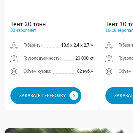
Тент 20 тонн
Тент 10 т
33 европалет
16-18 европа
Габариты:
13.6 х 2.4 х 2.7 м
Габари
Грузоподъемность:
20 000 кг
Грузоп
Объем кузова:
82 куб.м
Объем 
ЗАКАЗАТЬ ПЕРЕВОЗКУ
ЗАКАЗАТ