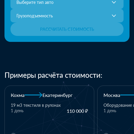
Выберите тип авто
Грузоподъемность
РАССЧИТАТЬ СТОИМОСТЬ
Примеры расчёта стоимости:
Москва
Казань
Каза
Оборудование и комплектующие
 000 ₽
1 день
110 000 ₽
1 пал
матер
1 ден