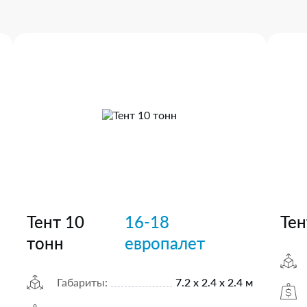
Тент 10
16-18
Тен
тонн
европалет
Габариты:
7.2 х 2.4 х 2.4 м