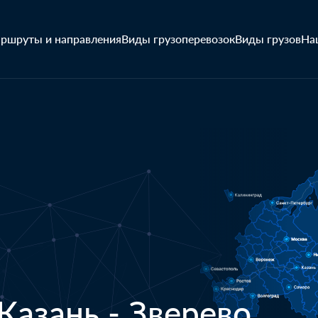
ршруты и направления
Виды грузоперевозок
Виды грузов
На
Казань - Зверево