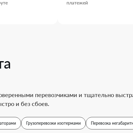
уте
платежей
та
оверенными перевозчиками и тщательно выстра
стро и без сбоев.
аторами
Грузоперевозки изотермами
Перевозка негабаритн